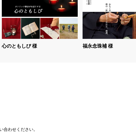
心のともしび 様
福永念珠補 様
い合わせください。