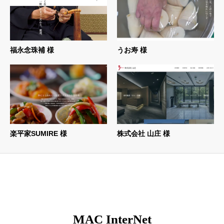
福永念珠補 様
うお寿 様
楽平家SUMIRE 様
株式会社 山庄 様
MAC InterNet