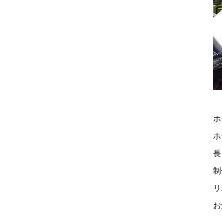
ホ
ホ
長
制
リ
お